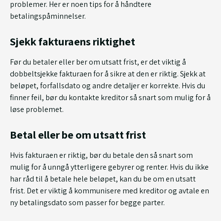
problemer. Her er noen tips for å håndtere
betalingspåminnelser.
Sjekk fakturaens riktighet
Før du betaler eller ber om utsatt frist, er det viktig å
dobbeltsjekke fakturaen for å sikre at den er riktig. Sjekk at
beløpet, forfallsdato og andre detaljer er korrekte. Hvis du
finner feil, bør du kontakte kreditor så snart som mulig for å
løse problemet.
Betal eller be om utsatt frist
Hvis fakturaen er riktig, bør du betale den så snart som
mulig for å unngå ytterligere gebyrer og renter. Hvis du ikke
har råd til å betale hele beløpet, kan du be om en utsatt
frist. Det er viktig å kommunisere med kreditor og avtale en
ny betalingsdato som passer for begge parter.