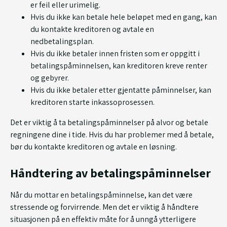
er feil eller urimelig.
Hvis du ikke kan betale hele beløpet med en gang, kan
du kontakte kreditoren og avtale en
nedbetalingsplan.
Hvis du ikke betaler innen fristen som er oppgitt i
betalingspåminnelsen, kan kreditoren kreve renter
og gebyrer.
Hvis du ikke betaler etter gjentatte påminnelser, kan
kreditoren starte inkassoprosessen.
Det er viktig å ta betalingspåminnelser på alvor og betale
regningene dine i tide. Hvis du har problemer med å betale,
bør du kontakte kreditoren og avtale en løsning.
Håndtering av betalingspåminnelser
Når du mottar en betalingspåminnelse, kan det være
stressende og forvirrende. Men det er viktig å håndtere
situasjonen på en effektiv måte for å unngå ytterligere