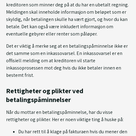
kreditoren som minner deg på at du har en ubetalt regning.
Meldingen skal inneholde informasjon om beløpet som er
skyldig, når betalingen skulle ha vært gjort, og hvor du kan
betale. Det kan også være inkludert informasjon om
eventuelle gebyrer eller renter som påløper.
Det er viktig å merke seg at en betalingspåminnelse ikke er
det samme som en inkassovarsel. En inkassovarsel er en
offisiell melding om at kreditoren vil starte
inkassoprosessen mot deg hvis du ikke betaler innen en
bestemt frist.
Rettigheter og plikter ved
betalingspåminnelser
Når du mottar en betalingspåminnelse, har du visse
rettigheter og plikter. Her er noen viktige ting å huske på:
Du har rett til å klage på fakturaen hvis du mener den