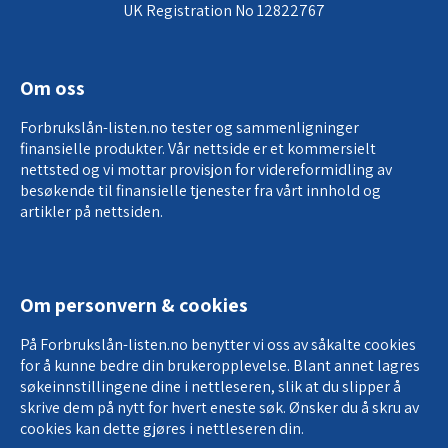
UK Registration No 12822767
Om oss
Forbrukslån-listen.no tester og sammenligninger
finansielle produkter. Vår nettside er et kommersielt
nettsted og vi mottar provisjon for
videreformidling av
besøkende til finansielle tjenester
fra vårt innhold og
artikler på nettsiden.
Om personvern & cookies
På Forbrukslån-listen.no benytter vi oss av såkalte cookies
for å kunne bedre din brukeropplevelse. Blant annet lagres
søkeinnstillingene dine i nettleseren, slik at du slipper å
skrive dem på nytt for hvert eneste søk. Ønsker du å skru av
cookies kan dette gjøres i nettleseren din.