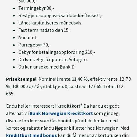
800 000,-
Termingebyr 30,-
Restgjeldsoppgave/Saldobekreftelse 0,-
Lånet kapitaliseres månedsvis.
Fast terminsdato den 15.
Annuitet.
Purregebyr 70,-
Gebyr for betalingsoppfordring 210,-
Du kan velge å opprette Autogiro.
Du kan ansøke med BankID.
Priseksempel:
Nominell rente: 11,40 %, effektiv rente: 12,73
%, 100 000 o/2 år, etabl.geb. 0, kostnad: 12 665. Total: 112
665.
Er du heller interessert i kredittkort? Da har du et godt
alternativ i
Bank Norwegian Kredittkort
som gir deg
diverse fordeler som Cashpoints på alt du bruker med
kortet og rabatt når du kjøper billetter hos Norwegian. Med
kredittkort med bonus
kan du få mer ut av kortbruken din.