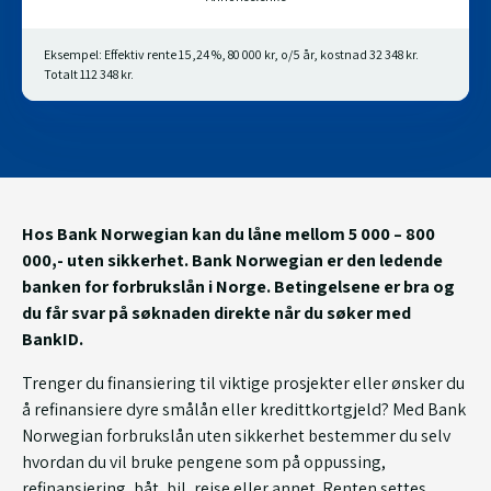
Eksempel: Effektiv rente 15,24 %, 80 000 kr, o/5 år, kostnad 32 348 kr.
Totalt 112 348 kr.
Hos
Bank Norwegian kan du låne mellom 5 000 – 800
000,- uten sikkerhet. Bank Norwegian er den ledende
banken for forbrukslån i Norge. Betingelsene er bra og
du får svar på søknaden direkte når du søker med
BankID.
Trenger du finansiering til viktige prosjekter eller ønsker du
å refinansiere dyre smålån eller kredittkortgjeld? Med Bank
Norwegian forbrukslån uten sikkerhet bestemmer du selv
hvordan du vil bruke pengene som på oppussing,
refinansiering, båt, bil, reise eller annet. Renten settes