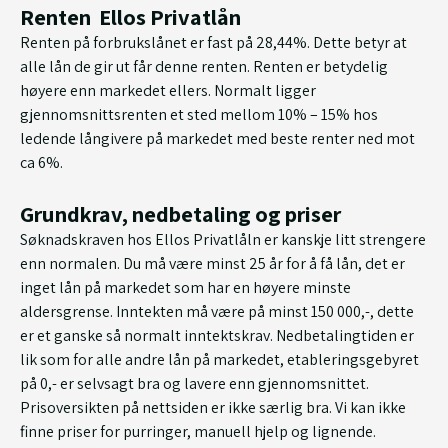
Renten Ellos Privatlån
Renten på forbrukslånet er fast på 28,44%. Dette betyr at
alle lån de gir ut får denne renten. Renten er betydelig
høyere enn markedet ellers. Normalt ligger
gjennomsnittsrenten et sted mellom 10% – 15% hos
ledende långivere på markedet med beste renter ned mot
ca 6%.
Grundkrav, nedbetaling og priser
Søknadskraven hos Ellos Privatlåln er kanskje litt strengere
enn normalen. Du må være minst 25 år for å få lån, det er
inget lån på markedet som har en høyere minste
aldersgrense. Inntekten må være på minst 150 000,-, dette
er et ganske så normalt inntektskrav. Nedbetalingtiden er
lik som for alle andre lån på markedet, etableringsgebyret
på 0,- er selvsagt bra og lavere enn gjennomsnittet.
Prisoversikten på nettsiden er ikke særlig bra. Vi kan ikke
finne priser for purringer, manuell hjelp og lignende.