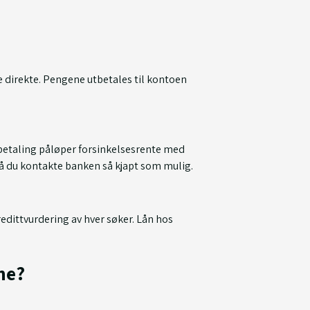
e direkte. Pengene utbetales til kontoen
n betaling påløper forsinkelsesrente med
må du kontakte banken så kjapt som mulig.
redittvurdering av hver søker. Lån hos
ne?