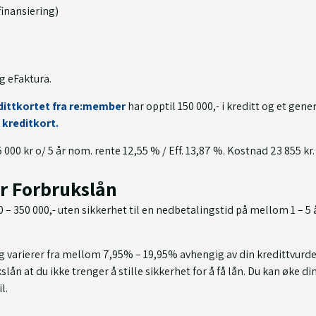
finansiering)
g eFaktura.
dittkortet fra re:member
har opptil 150 000,- i kreditt og et gen
kreditkort.
5 000 kr o/ 5 år nom. rente 12,55 % / Eff. 13,87 %. Kostnad 23 855 kr.
r Forbrukslån
 350 000,- uten sikkerhet til en nedbetalingstid på mellom 1 – 5 å
og varierer fra mellom 7,95% – 19,95% avhengig av din kredittvurd
slån at du ikke trenger å stille sikkerhet for å få lån. Du kan øke d
l.