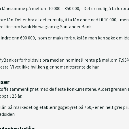
 lånesumme på mellom 10 000 – 350 000,-. Det er mulig å ta forbru
re lån. Det er bra at det er mulig å ta lån ende ned til 10 000,- m
dre lån som Bank Norwegian og Santander Bank.
indre enn 600 000,- som er maks forbrukslån man kan søke om ida
Bank er forholdsvis bra med en nominell rente på mellom 7,95% 
ste. Vi vet ikke hvilken gjennomsnittsrente de har.
iser
fe sammenlignet med de fleste konkurrentene. Aldersgrensen er 
pptil 25 år.
 lån på markedet og etableringsgebyret på 750,- er en helt grei pri
nedsiden.
 forbrukslån