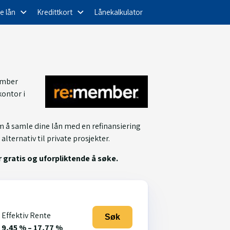
e lån
Kredittkort
Lånekalkulator
member
kontor i
m å samle dine lån med en refinansiering
ternativ til private prosjekter.
r gratis og uforpliktende å søke.
Effektiv Rente
Søk
9,45 % – 17,77 %