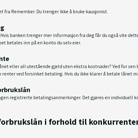
et fra Remember. Du trenger ikke å bruke kausjonist.
ng
Hvis banken trenger mer informasjon fra deg får du også vite dett
øpet betales inn på en konto du selv eier.
ente
ånet eller all utestående gjeld uten ekstra kostnader? Ved for se
renter ved forsinket betaling. Hvis du ikke klarer å betale lånet 
orbrukslån
ingen registrerte betalingsanmerkinger. Det gjøres en individuell k
rbrukslån i forhold til konkurrente