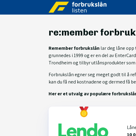
re:member forbruk
Remember forbrukslån
lar deg låne opp 
grunnedes i 1999 og er en del av EnterCar
Trondheim og tilbyr utlånsprodukter som 
Forbrukslån egner seg meget godt til å re
kan du få ned kostnadene og dermed få bedr
Her er et utvalg av populære forbrukslån.
Lån
10 0