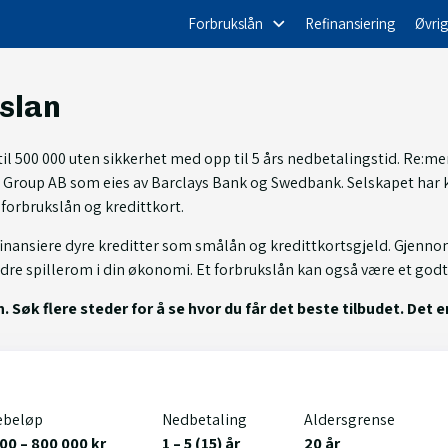
Forbrukslån
Refinansiering
Øvrig
slan
til 500 000 uten sikkerhet med opp til 5 års nedbetalingstid. Re:
d Group AB som eies av Barclays Bank og Swedbank. Selskapet har 
forbrukslån og kredittkort.
finansiere dyre kreditter som smålån og kredittkortsgjeld. Gjenno
e spillerom i din økonomi. Et forbrukslån kan også være et godt al
 Søk flere steder for å se hvor du får det beste tilbudet. Det e
ebeløp
Nedbetaling
Aldersgrense
00 – 800 000 kr
1 – 5 (15) år
20 år