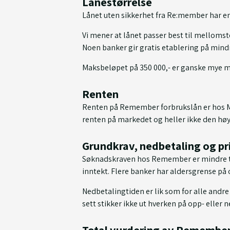
Lånestørrelse
Lånet uten sikkerhet fra Re:member har en
Vi mener at lånet passer best til mellomsto
Noen banker gir gratis etablering på min
Maksbeløpet på 350 000,- er ganske mye m
Renten
Renten på Remember forbrukslån er hos My
renten på markedet og heller ikke den høye
Grundkrav, nedbetaling og pr
Søknadskraven hos Remember er mindre tøf
inntekt. Flere banker har aldersgrense på o
Nedbetalingtiden er lik som for alle andre
sett stikker ikke ut hverken på opp- eller 
Total vurdering av Remember