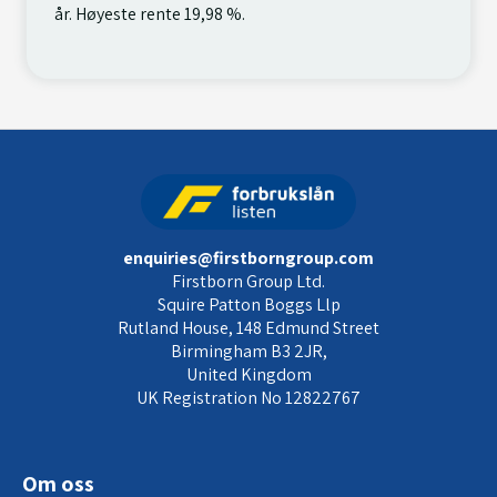
år. Høyeste rente 19,98 %.
enquiries@firstborngroup.com
Firstborn Group Ltd.
Squire Patton Boggs Llp
Rutland House, 148 Edmund Street
Birmingham B3 2JR,
United Kingdom
UK Registration No 12822767
Om oss