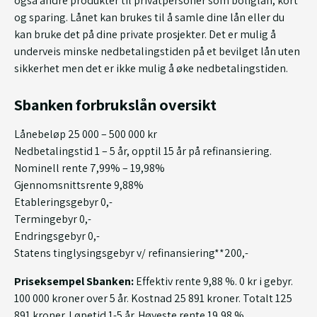
også andre produkter til privatpersoner som boliglån, kort
og sparing. Lånet kan brukes til å samle dine lån eller du
kan bruke det på dine private prosjekter. Det er mulig å
underveis minske nedbetalingstiden på et bevilget lån uten
sikkerhet men det er ikke mulig å øke nedbetalingstiden.
Sbanken forbrukslån oversikt
Lånebeløp 25 000 – 500 000 kr
Nedbetalingstid 1 – 5 år, opptil 15 år på refinansiering.
Nominell rente 7,99% – 19,98%
Gjennomsnittsrente 9,88%
Etableringsgebyr 0,-
Termingebyr 0,-
Endringsgebyr 0,-
Statens tinglysingsgebyr v/ refinansiering**200,-
Priseksempel Sbanken:
Effektiv rente 9,88 %. 0 kr i gebyr.
100 000 kroner over 5 år. Kostnad 25 891 kroner. Totalt 125
891 kroner. Løpetid 1-5 år. Høyeste rente 19,98 %.