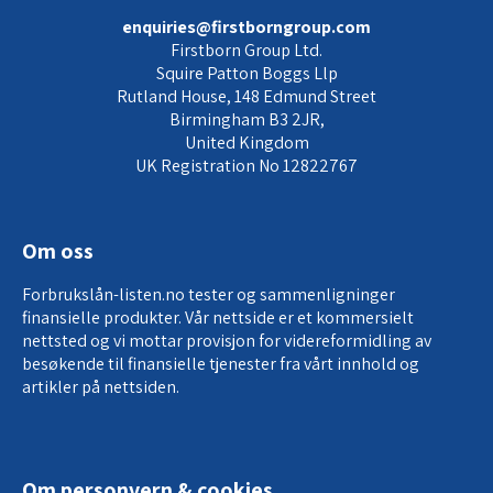
enquiries@firstborngroup.com
Firstborn Group Ltd.
Squire Patton Boggs Llp
Rutland House, 148 Edmund Street
Birmingham B3 2JR,
United Kingdom
UK Registration No 12822767
Om oss
Forbrukslån-listen.no tester og sammenligninger
finansielle produkter. Vår nettside er et kommersielt
nettsted og vi mottar provisjon for
videreformidling av
besøkende til finansielle tjenester
fra vårt innhold og
artikler på nettsiden.
Om personvern & cookies