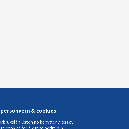
personvern & cookies
orbrukslån-listen.no benytter vi oss av
lte cookies for å kunne bedre din