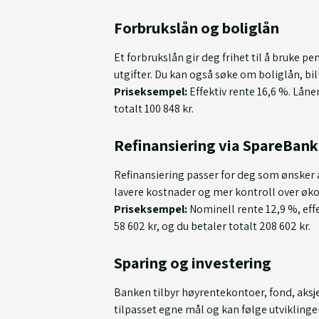
Forbrukslån og boliglån
Et forbrukslån gir deg frihet til å bruke p
utgifter. Du kan også søke om boliglån, bi
Priseksempel:
Effektiv rente 16,6 %. Låner
totalt 100 848 kr.
Refinansiering via SpareBank
Refinansiering passer for deg som ønsker å s
lavere kostnader og mer kontroll over øk
Priseksempel:
Nominell rente 12,9 %, effek
58 602 kr, og du betaler totalt 208 602 kr.
Sparing og investering
Banken tilbyr høyrentekontoer, fond, aksj
tilpasset egne mål og kan følge utviklinge