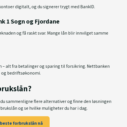
 kontoer digitalt, og du signerer trygt med BankID.
ank 1 Sogn og Fjordane
søknaden og få raskt svar. Mange lån blir innvilget samme
– alt fra betalinger og sparing til forsikring. Nettbanken
- og bedriftsøkonomi.
brukslån?
n du sammenligne flere alternativer og finne den løsningen
rbrukslån og se hvilke muligheter du har i dag.
 beste forbrukslån nå