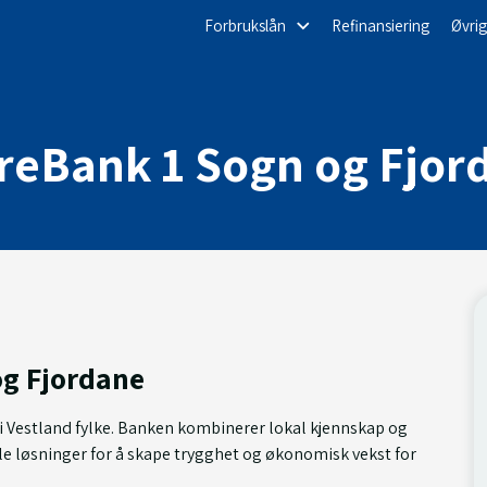
Forbrukslån
Refinansiering
Øvrig
reBank 1 Sogn og Fjor
g Fjordane
 i Vestland fylke. Banken kombinerer lokal kjennskap og
e løsninger for å skape trygghet og økonomisk vekst for