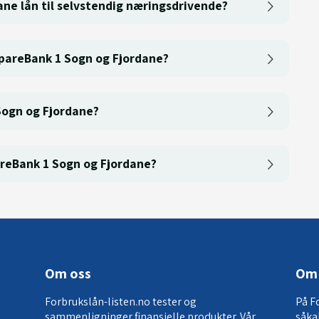
ane lån til selvstendig næringsdrivende?
pareBank 1 Sogn og Fjordane?
 Sogn og Fjordane?
areBank 1 Sogn og Fjordane?
Om oss
Om 
Forbrukslån-listen.no tester og
På F
sammenligninger finansielle produkter. Vår
såka