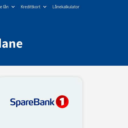
e lån
Kredittkort
Lånekalkulator
dane