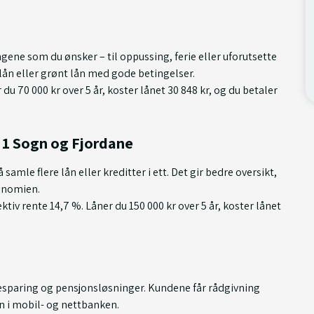
engene som du ønsker – til oppussing, ferie eller uforutsette
llån eller grønt lån med gode betingelser.
 du 70 000 kr over 5 år, koster lånet 30 848 kr, og du betaler
 1 Sogn og Fjordane
amle flere lån eller kreditter i ett. Det gir bedre oversikt,
onomien.
tiv rente 14,7 %. Låner du 150 000 kr over 5 år, koster lånet
esparing og pensjonsløsninger. Kundene får rådgivning
n i mobil- og nettbanken.