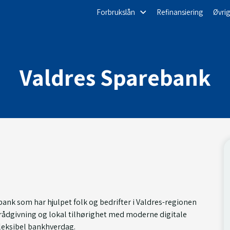
Forbrukslån
Refinansiering
Øvrig
Valdres Sparebank
ank som har hjulpet folk og bedrifter i Valdres-regionen
rådgivning og lokal tilhørighet med moderne digitale
fleksibel bankhverdag.