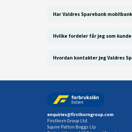
Har Valdres Sparebank mobilbank
Hvilke fordeler får jeg som kund
Hvordan kontakter jeg Valdres S
enquiries@firstborngroup.com
Firstborn Group Ltd.
Squire Patton Boggs Llp