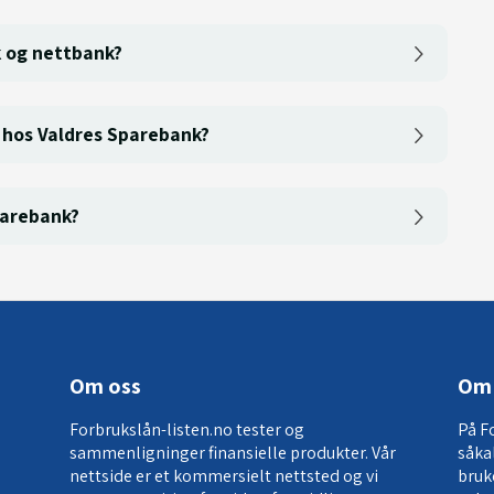
 og nettbank?
e hos Valdres Sparebank?
parebank?
Om oss
Om 
Forbrukslån-listen.no tester og
På F
sammenligninger finansielle produkter. Vår
såka
nettside er et kommersielt nettsted og vi
bruk