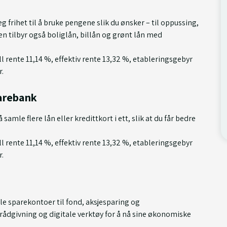
g frihet til å bruke pengene slik du ønsker – til oppussing,
nken tilbyr også boliglån, billån og grønt lån med
ll rente 11,14 %, effektiv rente 13,32 %, etableringsgebyr
r.
parebank
amle flere lån eller kredittkort i ett, slik at du får bedre
ll rente 11,14 %, effektiv rente 13,32 %, etableringsgebyr
r.
lle sparekontoer til fond, aksjesparing og
rådgivning og digitale verktøy for å nå sine økonomiske