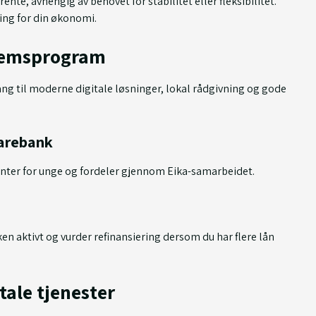
nte, avhengig av behovet for stabilitet eller fleksibilitet.
ing for din økonomi.
lemsprogram
ang til moderne digitale løsninger, lokal rådgivning og gode
parebank
renter for unge og fordeler gjennom Eika-samarbeidet.
n aktivt og vurder refinansiering dersom du har flere lån
tale tjenester