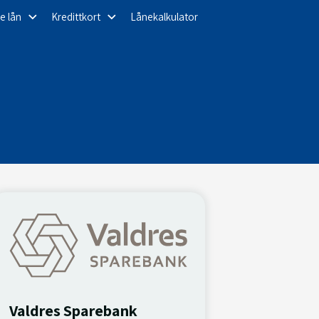
e lån
Kredittkort
Lånekalkulator
Valdres Sparebank