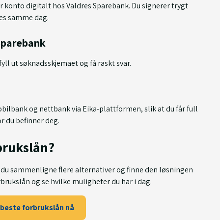
er konto digitalt hos Valdres Sparebank. Du signerer trygt
es samme dag.
 Sparebank
yll ut søknadsskjemaet og få raskt svar.
ilbank og nettbank via Eika-plattformen, slik at du får full
r du befinner deg.
brukslån?
n du sammenligne flere alternativer og finne den løsningen
rbrukslån og se hvilke muligheter du har i dag.
 beste forbrukslån nå