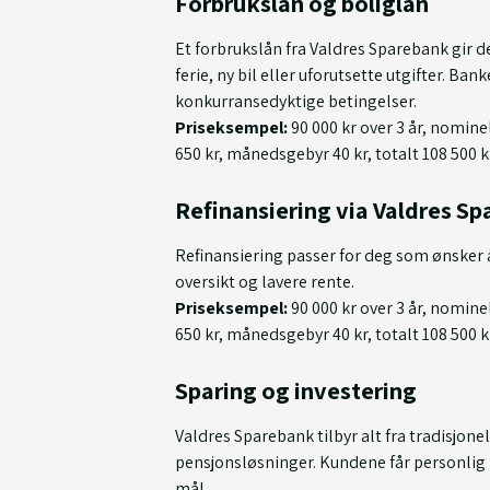
Forbrukslån og boliglån
Et forbrukslån fra Valdres Sparebank gir de
ferie, ny bil eller uforutsette utgifter. Ba
konkurransedyktige betingelser.
Priseksempel:
90 000 kr over 3 år, nomine
650 kr, månedsgebyr 40 kr, totalt 108 500 k
Refinansiering via Valdres S
Refinansiering passer for deg som ønsker å s
oversikt og lavere rente.
Priseksempel:
90 000 kr over 3 år, nomine
650 kr, månedsgebyr 40 kr, totalt 108 500 k
Sparing og investering
Valdres Sparebank tilbyr alt fra tradisjone
pensjonsløsninger. Kundene får personlig 
mål.