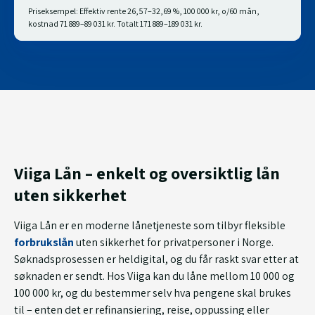
Priseksempel: Effektiv rente 26,57–32,69 %, 100 000 kr, o/60 mån,
kostnad 71 889–89 031 kr. Totalt 171 889–189 031 kr.
Viiga Lån – enkelt og oversiktlig lån
uten sikkerhet
Viiga Lån er en moderne lånetjeneste som tilbyr fleksible
forbrukslån
uten sikkerhet for privatpersoner i Norge.
Søknadsprosessen er heldigital, og du får raskt svar etter at
søknaden er sendt. Hos Viiga kan du låne mellom 10 000 og
100 000 kr, og du bestemmer selv hva pengene skal brukes
til – enten det er refinansiering, reise, oppussing eller