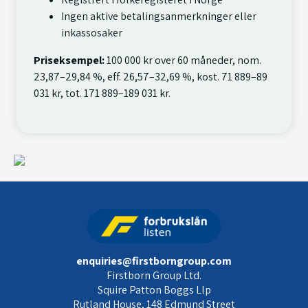
Ingen aktive betalingsanmerkninger eller
inkassosaker
Priseksempel:
100 000 kr over 60 måneder, nom.
23,87–29,84 %, eff. 26,57–32,69 %, kost. 71 889–89
031 kr, tot. 171 889–189 031 kr.
enquiries@firstborngroup.com
Firstborn Group Ltd.
Squire Patton Boggs Llp
Rutland House, 148 Edmund Street