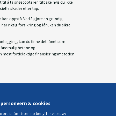
til å ta snøscooteren tilbake hvis du ikke
sielle skader eller tap.
m kan oppstå. Ved å gjøre en grundig
ar riktig forsikring og lån, kan du sikre
anlegging, kan du finne det lånet som
ke lånemulighetene og
den mest fordelaktige finansieringsmetoden
personvern & cookies
orbrukslån-listen.no benytter vi oss av