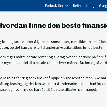
Forbrukslån
Refinansiering
Øvrig
 Hvordan finne den beste finans
 for deg som ønsker å kjøpe en snøscooter, men ikke ønsker å betal
cooter, og det kan være lurt å undersøke ulike tilbud før du beste
 som regel måtte betale renter og avdrag over en periode på flere år
 mye du har råd til å betale tilbake hver måned. Du bør også vurd
 løsning for deg som ønsker å kjøpe en snøscooter, men ikke har m
lån og leasing, og det kan være lurt å undersøke ulike tilbud før 
ase, og hvor mye du har råd til å betale tilbake hver måned.