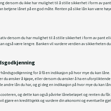
g dersom du ikke har mulighet til å stille sikkerhet i form av pant
an betjene lånet på en god måte. Renten på slike lån kan være høy
tiv dersom du har mulighet til å stille sikkerhet i form av pant el
kan også være lengre. Banken vil vurdere verdien av sikkerheten du 
ndsgodkjenning
orhåndsgodkjenning for å få en indikasjon på hvor mye du kan låne
r du ønsker å kjøpe, eller dersom du ønsker å ha en uforpliktende
le andre lån du har, og gi deg en indikasjon på hvor mye du kan lån
nøscooteren, og dette kan også påvirke lånebeløpet og renten du få
vil gjøre en kredittsjekk og vurdere din økonomi og eventuelle gje