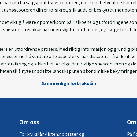
n banken ha salgspant i snøscooteren, noe som betyr at de har rett 
r at snøscooteren din er forsikret, slik at du er beskyttet mot poten
 er det viktig å være oppmerksom på risikoene og utfordringene so
 snøscooteren ikke har noen skjulte problemer, og sørge for at du h
 være en utfordrende prosess. Med riktig informasjon og grundig pl
er essensielt å vurdere alle aspekter vi har diskutert – fra de uli
n av forsikring og sikkerhet. Å velge den riktige snøscooteren og 
riheten til å nyte snødekte landskap uten økonomiske bekymringer
Sammenlign forbrukslån
Om oss
Om 
Forbrukslån-listen.no tester og
På F