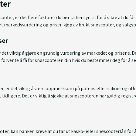
ter
oter, er det flere faktorer du bør ta hensyn til for å sikre at du får
rt markedsvurdering og priser, kjøp av brukt snøscooter, og salgsp
ser
er det viktig å gjøre en grundig vurdering av markedet og prisene. 
 forvente å få for snøscooteren din hvis du bestemmer deg for å se
er, er det viktig å være oppmerksom på potensielle risikoer og utf
 tidligere. Det er viktig å sjekke at snøscooteren har gyldig registr
ooter, kan banken kreve at du tar ut kasko- eller snøscooterlån for 